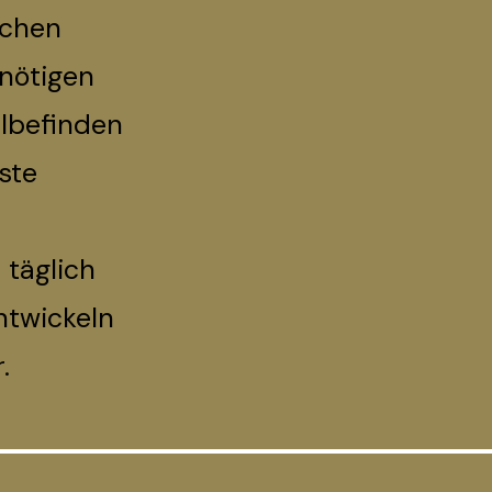
ochen
nötigen
lbefinden
ste
 täglich
ntwickeln
.