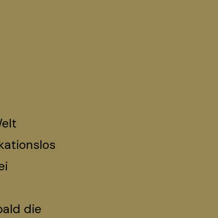
elt
kationslos
ei
bald die