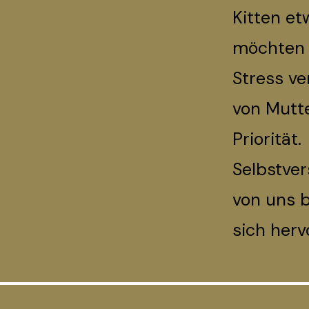
Kitten et
möchten 
Stress v
von Mutt
Priorität.
Selbstver
von uns b
sich her