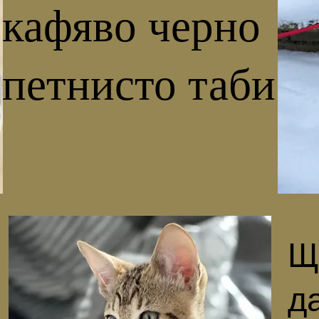
кафяво черно
петнисто таби
Щ
д