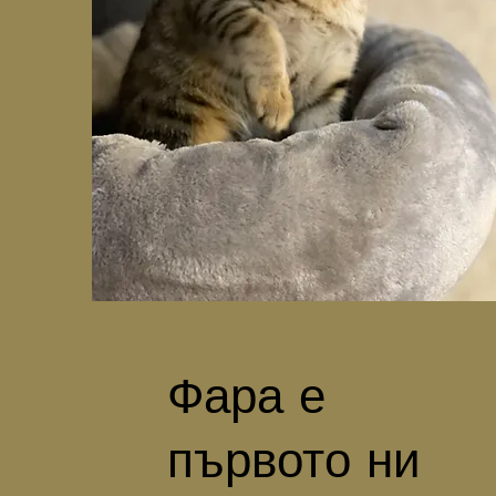
Фара е
първото ни