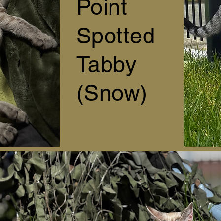
Point
Spotted
Tabby
(Snow)