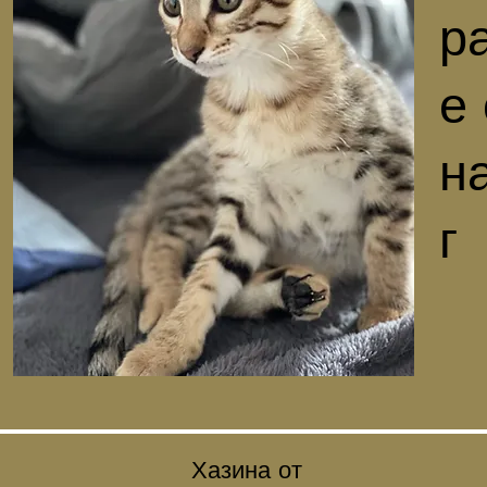
р
е
н
г
Хазина от