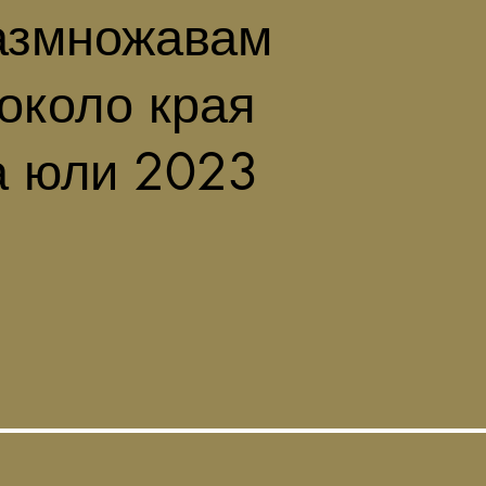
азмножавам
 около края
а юли 2023