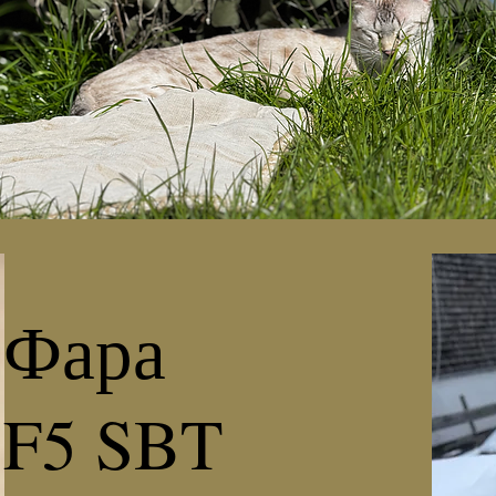
Фара
F5 SBT