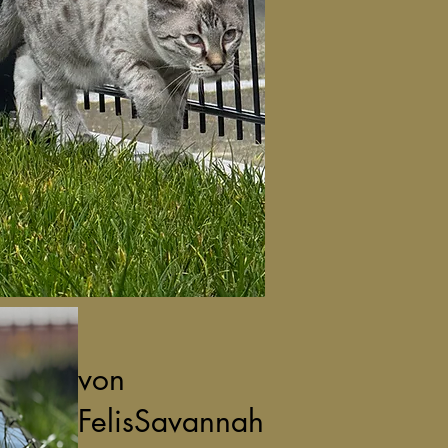
von
FelisSavannah