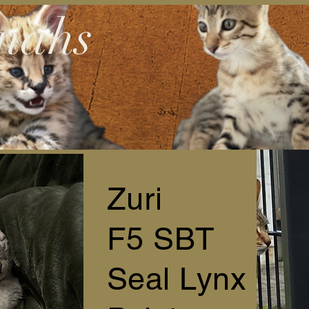
nahs
Zuri
F5 SBT
Seal Lynx